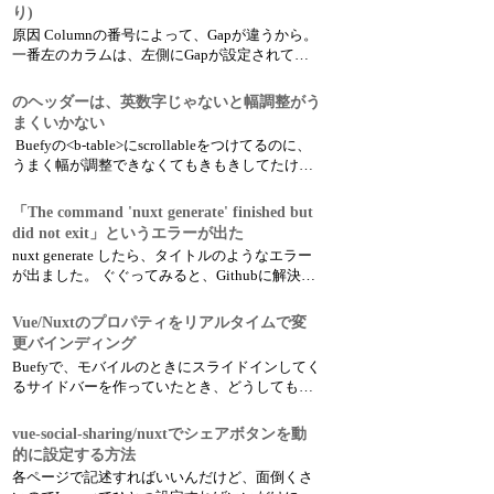
り)
原因 Columnの番号によって、Gapが違うから。
一番左のカラムは、左側にGapが設定されてい
ないけど、右側には設定されている 2番目から
最後の直前のカラムには両側にGapが設定され
のヘッダーは、英数字じゃないと幅調整がう
ている 最後のカラムには右側にGapが設定され
まくいかない
ていないけど、左側には設定されている。 この
Buefyの<b-table>にscrollableをつけてるのに、
デフ...
うまく幅が調整できなくてもきもきしてたけ
ど、ヘッダーに日本語を使ってたからっぽい。
すべてを英数字にしたら、うまくいった。
「The command 'nuxt generate' finished but
did not exit」というエラーが出た
nuxt generate したら、タイトルのようなエラー
が出ました。 ぐぐってみると、Githubに解決策
っぽいものがあった。ただし、これをすれば必
ずWarningがでなくなるというわけじゃないと思
Vue/Nuxtのプロパティをリアルタイムで変
います。 https://github.com/nuxt-community/f...
更バインディング
Buefyで、モバイルのときにスライドインしてく
るサイドバーを作っていたとき、どうしてもス
ムーズにサイドバーを表示できなかったことが
あった。 (1回目はスムーズに開くけど、2回目
vue-social-sharing/nuxtでシェアボタンを動
以降、なぜか表示ボタンを2回クリックしなけれ
的に設定する方法
ばならなかった。) 調べたら、ここにやり方書い
各ページで記述すればいいんだけど、面倒くさ
てあった。 ...