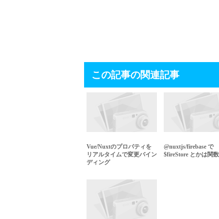
この記事の関連記事
Vue/Nuxtのプロパティを
@nuxtjs/firebase で
リアルタイムで変更バイン
$fireStore とかは関数.
ディング