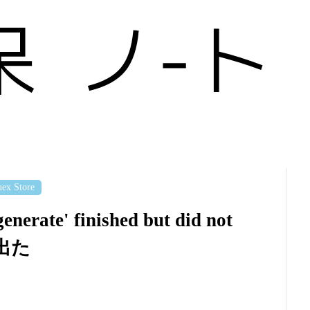
ex Store
erate' finished but did not
出た