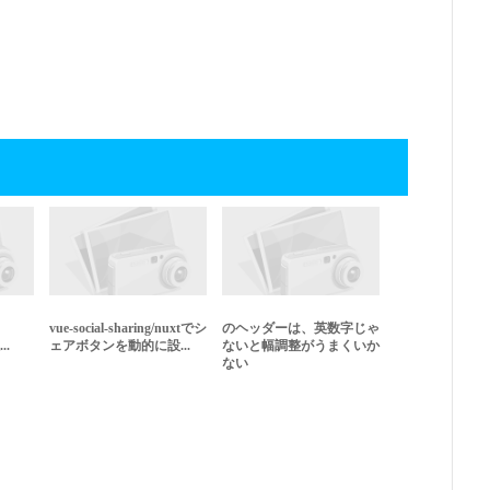
vue-social-sharing/nuxtでシ
のヘッダーは、英数字じゃ
..
ェアボタンを動的に設...
ないと幅調整がうまくいか
ない