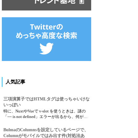
人気記事
三項演算子ではHTMLタグは使っちゃいけな
いっぽい
特に、NuxtやVueで v-slot を使うときは、謎の
「~~ is not defined」エラーが出るから、何が問
題なのかわかりにくい。 だめな例 {{
props.row.option.includes(' lang:ja') ? '<b-...
BulmaのColumnsを設定しているページで、
Columnがモバイルではみ出す件(対処法あ