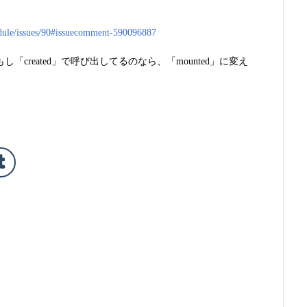
odule/issues/90#issuecomment-590096887
、もし「created」で呼び出してるのなら、「mounted」に変え