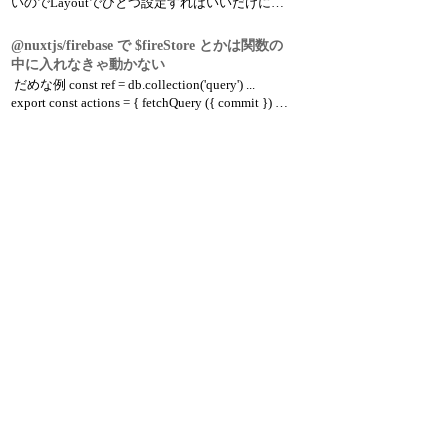
いのでLayoutでひとつ設定すればいいだけにし
たい。 参考:
https://note.com/fulcrum/n/na5d6a232f427 ステッ
@nuxtjs/firebase で $fireStore とかは関数の
プ1: vue-social-sharing/nuxtをインストール 手順
中に入れなきゃ動かない
は割愛。nu...
だめな例 const ref = db.collection('query') ...
export const actions = { fetchQuery ({ commit }) {
ref .get() .then((re...